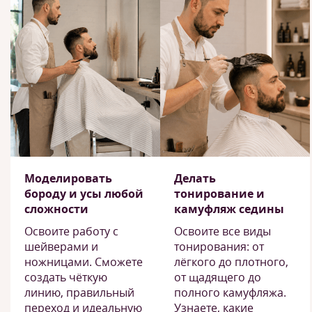
Моделировать
Делать
бороду и усы любой
тонирование и
сложности
камуфляж седины
Освоите работу с
Освоите все виды
шейверами и
тонирования: от
ножницами. Сможете
лёгкого до плотного,
создать чёткую
от щадящего до
линию, правильный
полного камуфляжа.
переход и идеальную
Узнаете, какие