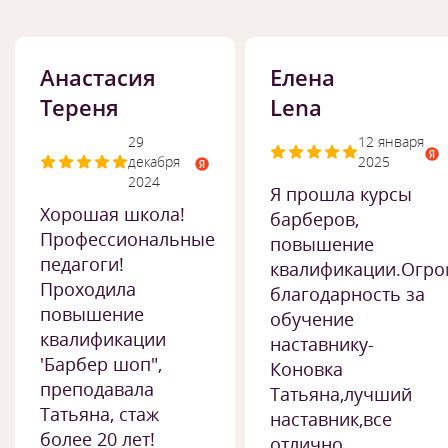
Анастасия
Елена
Тереня
Lena
29
12 января
декабря
2025
2024
Я прошла курсы
Хорошая школа!
барберов,
Профессиональные
повышение
педагоги!
квалификации.Огро
Проходила
благодарность за
повышение
обучение
квалификации
наставнику-
'Барбер шоп",
Коновка
преподавала
Татьяна,лучший
Татьяна, стаж
наставник,все
более 20 лет!
отлично