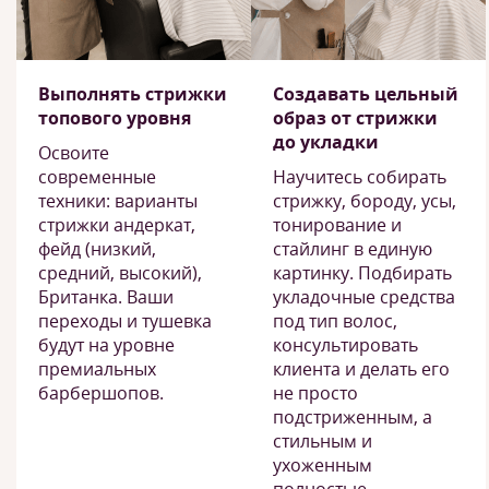
Выполнять стрижки
Создавать цельный
топового уровня
образ от стрижки
до укладки
Освоите
современные
Научитесь собирать
техники: варианты
стрижку, бороду, усы,
стрижки андеркат,
тонирование и
фейд (низкий,
стайлинг в единую
средний, высокий),
картинку. Подбирать
Британка. Ваши
укладочные средства
переходы и тушевка
под тип волос,
будут на уровне
консультировать
премиальных
клиента и делать его
барбершопов.
не просто
подстриженным, а
стильным и
ухоженным