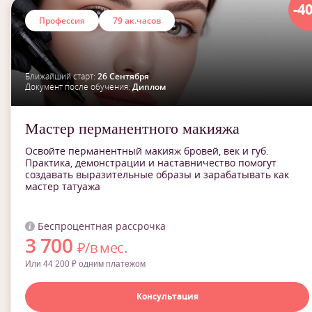
-4
Профессия
79 ак.часов
Ближайший старт:
26 Сентября
Документ после обучения:
Диплом
Мастер перманентного макияжа
Освойте перманентный макияж бровей, век и губ.
Практика, демонстрации и наставничество помогут
создавать выразительные образы и зарабатывать как
мастер татуажа
Беспроцентная рассрочка
3 700
₽/в мес.
Или 44 200 ₽ одним платежом
Консультация