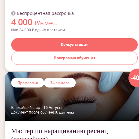
Беспроцентная рассрочка
4 000
₽/в мес.
Или 24 000 ₽ одним платежом
Консультация
Программа обучения
-4
Профессия
34 ак.часа
Ближайший старт:
15 Августа
Документ после обучения:
Диплом
Мастер по наращиванию ресниц
(лэшмейкер)