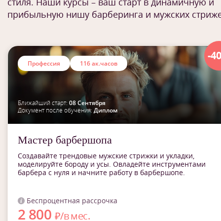
стиля. Наши курсы – ваш старт в динамичную и
прибыльную нишу барберинга и мужских стриж
-4
Профессия
116 ак.часов
Ближайший старт:
08 Сентября
Документ после обучения:
Диплом
Мастер барбершопа
Создавайте трендовые мужские стрижки и укладки,
моделируйте бороду и усы. Овладейте инструментами
барбера с нуля и начните работу в барбершопе.
Беспроцентная рассрочка
2 800
₽/в мес.