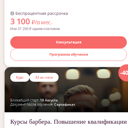
Беспроцентная рассрочка
3 100
₽/в мес.
Или 37 200 ₽ одним платежом
Консультация
Программа обучения
-4
Курс
32 ак.часа
Ближайший старт:
18 Августа
Документ после обучения:
Сертификат
Курсы барбера. Повышение квалификации