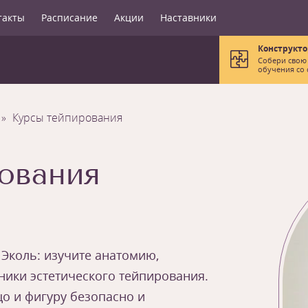
такты
Расписание
Акции
Наставники
Конструкто
Собери свою
обучения со 
Курсы тейпирования
ования
 Эколь: изучите анатомию,
ики эстетического тейпирования.
о и фигуру безопасно и