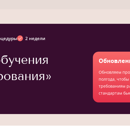
оцедуры
2 недели
бучения
Обновлен
рования»
Обновляем про
полгода, чтобы
требованиям р
стандартам бь