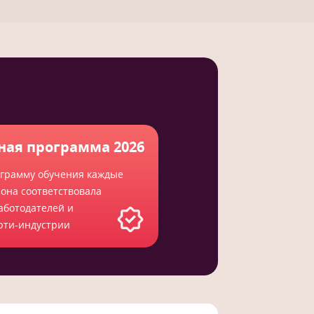
ная программа 2026
грамму обучения каждые
 она соответствовала
аботодателей и
юти-индустрии