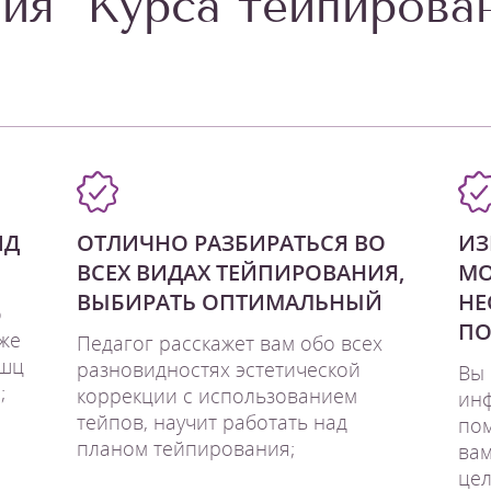
ия "Курса тейпирова
ИД
ОТЛИЧНО РАЗБИРАТЬСЯ ВО
ИЗ
ВСЕХ ВИДАХ ТЕЙПИРОВАНИЯ,
МО
ВЫБИРАТЬ ОПТИМАЛЬНЫЙ
НЕ
о
ПО
же
Педагог расскажет вам обо всех
ышц
разновидностях эстетической
Вы 
;
коррекции с использованием
ин
тейпов, научит работать над
пом
планом тейпирования;
вам
цел