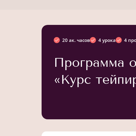
20 ак. часов
4 урока
4 пр
Программа о
«Курс тейпи