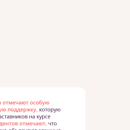
в отмечают особую
ую поддержку,
которую
аставников на курсе
удентов отмечают,
что