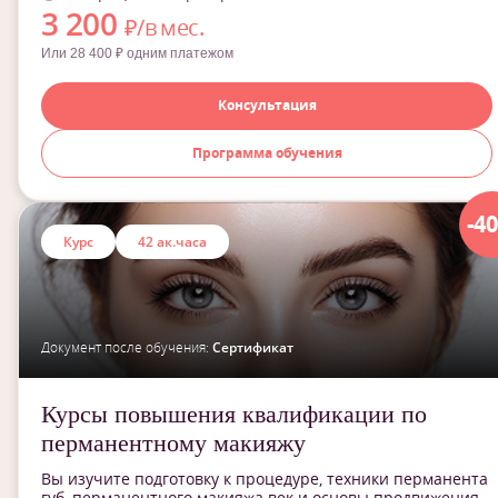
3 200
₽/в мес.
Или 28 400 ₽ одним платежом
Консультация
Программа обучения
-4
Курс
42 ак.часа
Документ после обучения:
Сертификат
Курсы повышения квалификации по
перманентному макияжу
Вы изучите подготовку к процедуре, техники перманента
губ, перманентного макияжа век и основы продвижения