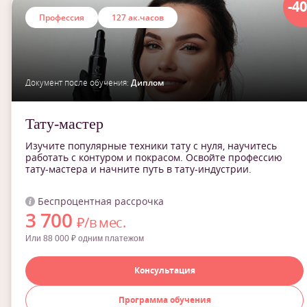
-4
Профессия
127 ак.часов
Документ после обучения:
Диплом
Тату-мастер
Изучите популярные техники тату с нуля, научитесь
работать с контуром и покрасом. Освойте профессию
тату-мастера и начните путь в тату-индустрии.
Беспроцентная рассрочка
3 700
₽/в мес.
Или 88 000 ₽ одним платежом
Консультация
Программа обучения