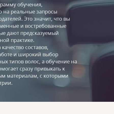
грамму обучения,
 на реальные запросы
дателей. Это значит, что вы
еменные и востребованные
рые дают предсказуемый
нной практике.
а качество составов,
работе и широкий выбор
ых типов волос, а обучение на
омогает сразу привыкать к
м материалам, с которыми
трии.