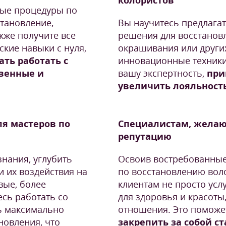
колористов
ные процедуры по
тановление,
Вы научитесь предлага
кже получите все
решения для восстанов
кие навыки с нуля,
окрашивания или других
ать работать с
инновационные техники
твенные и
вашу экспертность,
при
увеличить лояльност
я мастеров по
Специалистам, жела
репутацию
знания, углубить
Освоив востребованны
 их воздействия на
по восстановлению воло
вые, более
клиентам не просто усл
сь работать со
для здоровья и красоты
ь максимально
отношения. Это помож
овления, что
закрепить за собой с