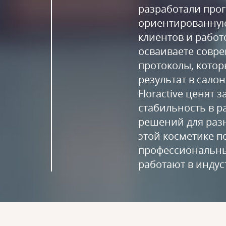
разработали про
ориентированную
клиентов и работо
осваиваете совр
протоколы, кото
результат в сало
Floractive ценят з
стабильность в 
решений для разн
этой косметике п
профессиональны
работают в индус