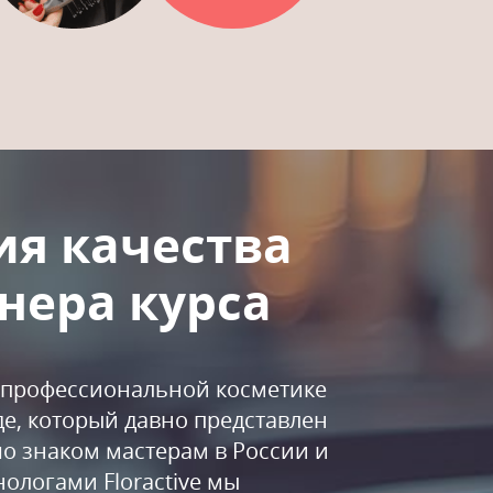
ия качества
нера курса
а профессиональной косметике
нде, который давно представлен
о знаком мастерам в России и
нологами Floractive мы