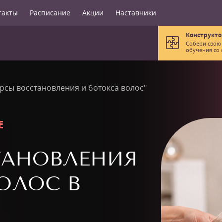
такты
Расписание
Акции
Наставники
Конструкто
Собери свою
обучения со 
урсы восстановления и ботокса волос"
Е
ТАНОВЛЕНИЯ
ОЛОС В